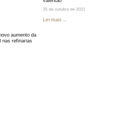
valentão
25 de outubro de 2021
Ler mais ...
 novo aumento da
l nas refinarias