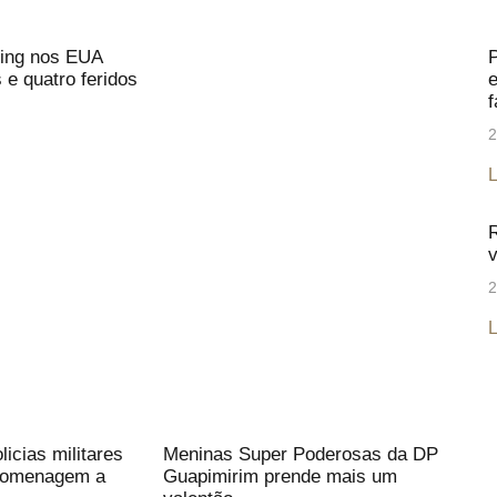
ing nos EUA
P
 e quatro feridos
e
f
2
L
R
v
2
L
icias militares
Meninas Super Poderosas da DP
 homenagem a
Guapimirim prende mais um