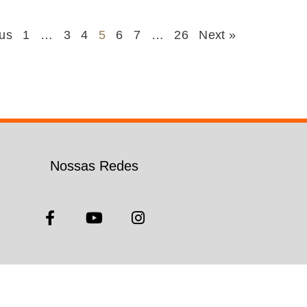
ous
1
…
3
4
5
6
7
…
26
Next »
Nossas Redes