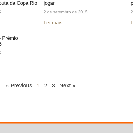
sputa da Copa Rio
jogar
p
5
2 de setembro de 2015
2
Ler mais ...
L
o Prêmio
5
5
« Previous
1
2
3
Next »