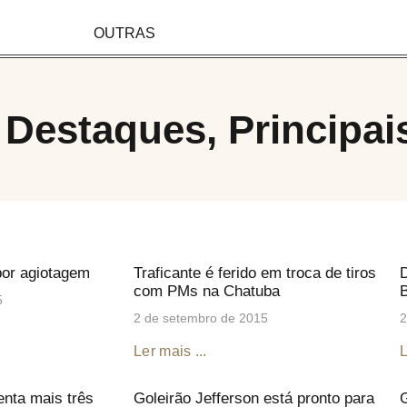
OUTRAS
,
Destaques
,
Principai
por agiotagem
Traficante é ferido em troca de tiros
D
com PMs na Chatuba
5
2 de setembro de 2015
2
Ler mais ...
L
nta mais três
Goleirão Jefferson está pronto para
G