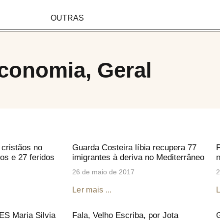
OUTRAS
conomia
,
Geral
 cristãos no
Guarda Costeira líbia recupera 77
P
os e 27 feridos
imigrantes à deriva no Mediterrâneo
n
26 de maio de 2017
2
Ler mais ...
L
S Maria Silvia
Fala, Velho Escriba, por Jota
G