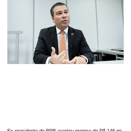
Ex-presidente do BRB acertou propina de R$ 146 mi,