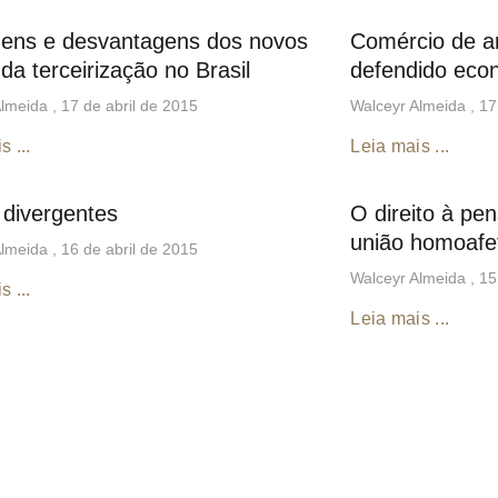
ens e desvantagens dos novos
Comércio de a
da terceirização no Brasil
defendido ec
Almeida
17 de abril de 2015
Walceyr Almeida
17
s ...
Leia mais ...
 divergentes
O direito à pe
união homoafe
Almeida
16 de abril de 2015
Walceyr Almeida
15
s ...
Leia mais ...