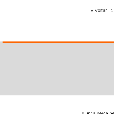
« Voltar
1
Nunca perca ne