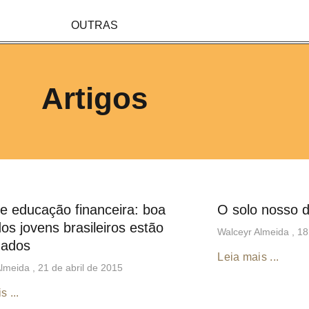
OUTRAS
Artigos
de educação financeira: boa
O solo nosso d
dos jovens brasileiros estão
Walceyr Almeida
18
dados
Leia mais ...
Almeida
21 de abril de 2015
s ...