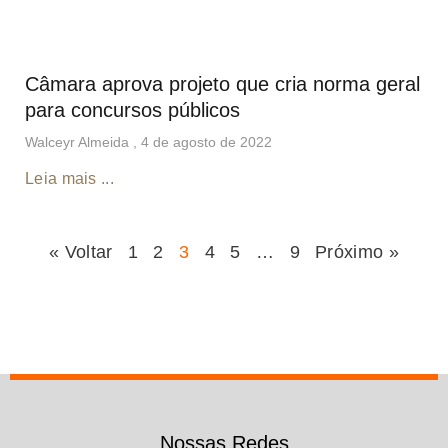
Câmara aprova projeto que cria norma geral
para concursos públicos
Walceyr Almeida
4 de agosto de 2022
Leia mais ...
« Voltar
1
2
3
4
5
…
9
Próximo »
Nossas Redes