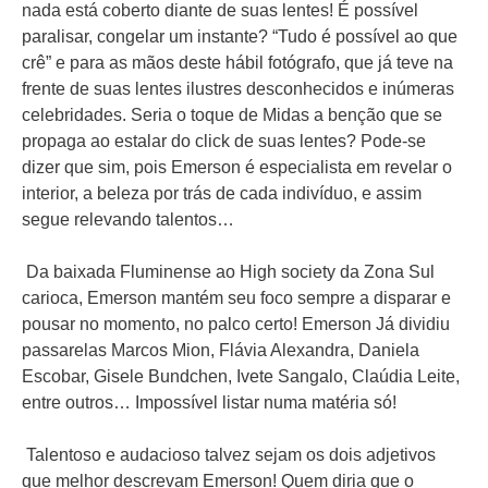
nada está coberto diante de suas lentes! É possível
paralisar, congelar um instante? “Tudo é possível ao que
crê” e para as mãos deste hábil fotógrafo, que já teve na
frente de suas lentes ilustres desconhecidos e inúmeras
celebridades. Seria o toque de Midas a benção que se
propaga ao estalar do click de suas lentes? Pode-se
dizer que sim, pois Emerson é especialista em revelar o
interior, a beleza por trás de cada indivíduo, e assim
segue relevando talentos…
Da baixada Fluminense ao High society da Zona Sul
carioca, Emerson mantém seu foco sempre a disparar e
pousar no momento, no palco certo! Emerson Já dividiu
passarelas Marcos Mion, Flávia Alexandra, Daniela
Escobar, Gisele Bundchen, Ivete Sangalo, Claúdia Leite,
entre outros… Impossível listar numa matéria só!
Talentoso e audacioso talvez sejam os dois adjetivos
que melhor descrevam Emerson! Quem diria que o