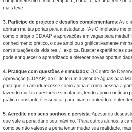
companheirismo e muita empatia”, conta. Criar uma rede de ap
mais leve
3. Participe de projetos e desafios complementares
: As ol
abriram muitas portas para a estudante. “As Olimpíadas me p
como o próprio CDAAP e aprovações em vagas para medalhist
conhecimento prático, o que ampliou significativamente minha
com situações da vida real.”, explica. Buscar experiências qu
pode enriquecer o aprendizado e oferecer novas oportunidad
4. Pratique com questões e simulados
: O Centro de Desenv
Aprovação (CDAAP) do Elite foi um divisor de águas para Ma
para que eu amadurecesse como aluna e como pessoa a parti
fazendo muitas questões e simulados, tendo apoio contínuo pa
prática constante é essencial para fixar o conteúdo e entende
5. Acredite nos seus sonhos e persista
: Apesar do desgast
que vale a pena dar o seu máximo. “Para outros alunos, a ca
como se não valesse a pena tentar mudar sua realidade, mas