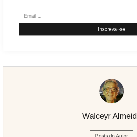
Inscreva~se
Walceyr Almei
Posts do Autor