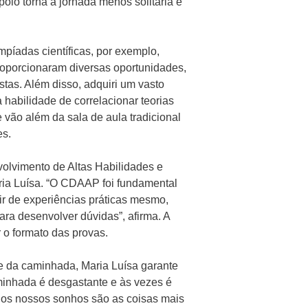
oio torna a jornada menos solitária e
impíadas científicas, por exemplo,
roporcionaram diversas oportunidades,
as. Além disso, adquiri um vasto
 habilidade de correlacionar teorias
e vão além da sala de aula tradicional
es.
olvimento de Altas Habilidades e
ria Luísa. “O CDAAP foi fundamental
r de experiências práticas mesmo,
ra desenvolver dúvidas”, afirma. A
r o formato das provas.
e da caminhada, Maria Luísa garante
minhada é desgastante e às vezes é
 os nossos sonhos são as coisas mais