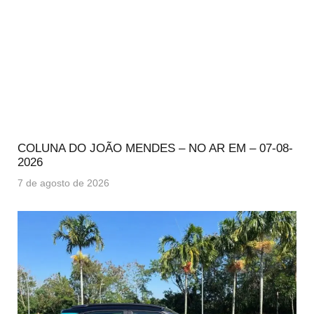
COLUNA DO JOÃO MENDES – NO AR EM – 07-08-
2026
7 de agosto de 2026