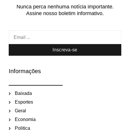
Nunca perca nenhuma notícia importante.
Assine nosso boletim informativo.
Inscreva-se
Informações
Baixada
Esportes
Geral
Economia
Politica