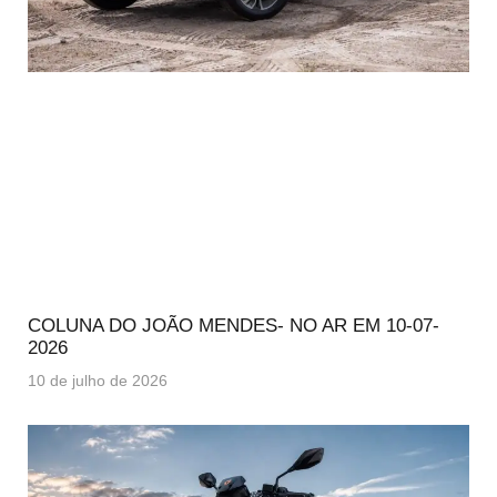
COLUNA DO JOÃO MENDES- NO AR EM 10-07-
2026
10 de julho de 2026