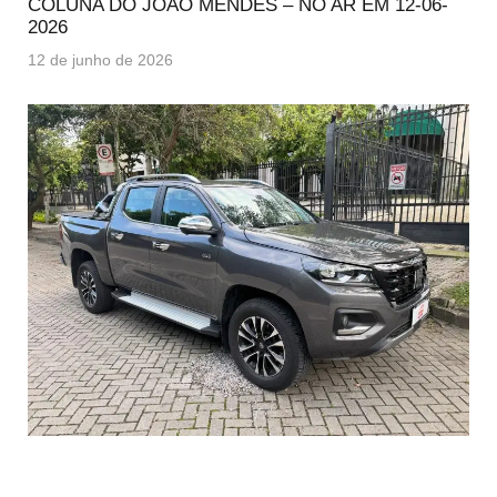
COLUNA DO JOÃO MENDES – NO AR EM 12-06-
2026
12 de junho de 2026