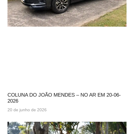
COLUNA DO JOÃO MENDES – NO AR EM 20-06-
2026
20 de junho de 2026