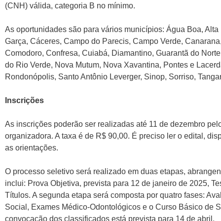
(CNH) válida, categoria B no mínimo.
As oportunidades são para vários municípios: Água Boa, Alta F
Garça, Cáceres, Campo do Parecis, Campo Verde, Canarana,
Comodoro, Confresa, Cuiabá, Diamantino, Guarantã do Norte,
do Rio Verde, Nova Mutum, Nova Xavantina, Pontes e Lacerda
Rondonópolis, Santo Antônio Leverger, Sinop, Sorriso, Tanga
Inscrições
As inscrições poderão ser realizadas até 11 de dezembro pelo 
organizadora. A taxa é de R$ 90,00. É preciso ler o edital, di
as orientações.
O processo seletivo será realizado em duas etapas, abrangen
inclui: Prova Objetiva, prevista para 12 de janeiro de 2025, T
Títulos. A segunda etapa será composta por quatro fases: Ava
Social, Exames Médico-Odontológicos e o Curso Básico de 
convocação dos classificados está prevista para 14 de abril.