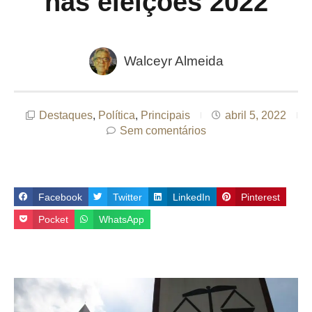
nas eleições 2022
Walceyr Almeida
Destaques
,
Política
,
Principais
abril 5, 2022
Sem comentários
Facebook
Twitter
LinkedIn
Pinterest
Pocket
WhatsApp