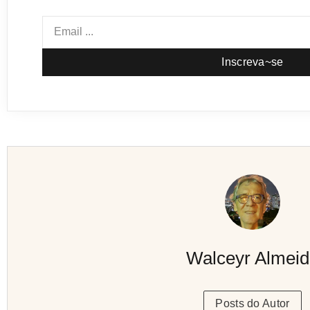
Inscreva~se
Walceyr Almei
Posts do Autor