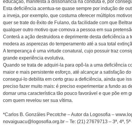
educação, manifesta a dissonância na conduta e, por consegu
Esta deficiência acentua-se quase sempre por indução de out
a inveja, por exemplo, que costuma oferecer múltiplos motivo
quer se trate do êxito de Fulano, da facilidade com que Belt
qualquer outro motivo que comova a pessoa em sua pretensão
Conterá a ação destruidora e deprimente desta deficiência a 
modera as asperezas do temperamento até a sua total extinçã
A temperança é uma virtude conatural, cujo possuir traz cons
grande experiência evolutiva.
Quando se trata de adquiri-la para opô-la a uma deficiência co
maior e mais persistente esforço, até alcançar a satisfação do
consegui-lo debilita em certo grau a deficiência, ainda que is
preciso fazer muito mais: é preciso experimentar a fundo as d
domar uma característica tão pouco favorável e que põe em 
com quem revelou ser sua vítima.
*Carlos B. Gonzáles Pecotche – Autor da Logosofia – www.logo
novaiguacu@logosofia.org.br – Te: (21) 27679713 – 3ª, 4ª, 5ª