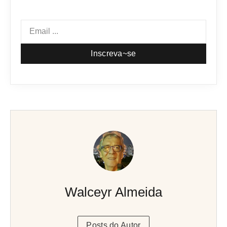
Inscreva~se
Walceyr Almeida
Posts do Autor