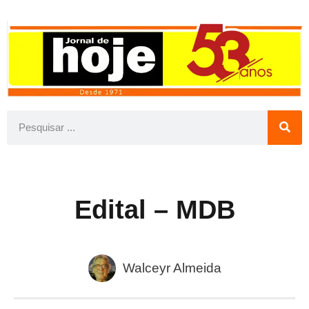
Edital – MDB
Walceyr Almeida