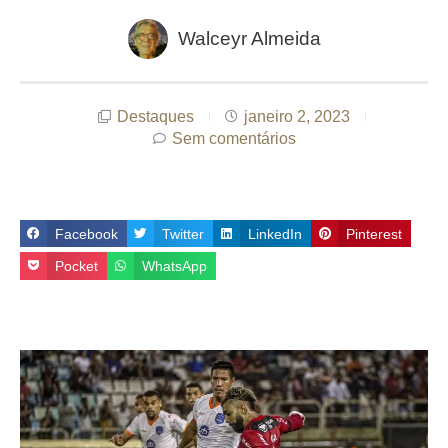
Walceyr Almeida
Destaques
janeiro 2, 2023
Sem comentários
Facebook
Twitter
LinkedIn
Pinterest
Pocket
WhatsApp