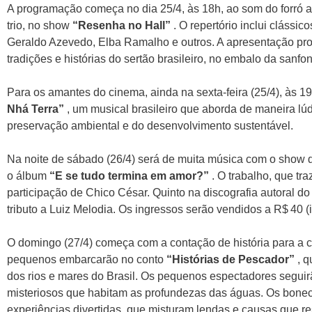
A programação começa no dia 25/4, às 18h, ao som do forró a
trio, no show
“Resenha no Hall”
. O repertório inclui clássi
Geraldo Azevedo, Elba Ramalho e outros. A apresentação pr
tradições e histórias do sertão brasileiro, no embalo da sanfo
Para os amantes do cinema, ainda na sexta-feira (25/4), às 1
Nhá Terra”
, um musical brasileiro que aborda de maneira lú
preservação ambiental e do desenvolvimento sustentável.
Na noite de sábado (26/4) será de muita música com o show 
o álbum
“E se tudo termina em amor?”
. O trabalho, que tr
participação de Chico César. Quinto na discografia autoral do
tributo a Luiz Melodia. Os ingressos serão vendidos a R$ 40 (i
O domingo (27/4) começa com a contação de história para a 
pequenos embarcarão no conto
“Histórias de Pescador”
, q
dos rios e mares do Brasil. Os pequenos espectadores segui
misteriosos que habitam as profundezas das águas. Os bonec
experiências divertidas, que misturam lendas e causas que r