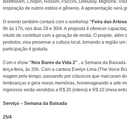
Beethoven, Chopin, Rossini, Puccini, Debussy, Mignone, Villa
inspiração de outros estilos e gêneros. A apresentação será gr
O evento também contará com o workshop
“Feira das Artes
9h às 17h, nos dias 29 e 30/4. A proposta é oferecer capacit
intuito de contribuir com a geração de renda. O projeto, além
produtos, visa preservar a cultura local, tornando a região um i
participação é gratuita.
Com o show
“Nos Bares da Vida 2”
, a Semana da Baixada e
terça-feira, às 20h. Com a cantora Evelyn Lima (The Voice Br
viagem pelo tempo, passando por clássicos que marcaram di
lembranças e gera novas memórias, homenageando a arte musi
ingressos serão vendidos a R$ 20 (inteira) e R$ 10 (meia entr
Serviço – Semana da Baixada
25/4