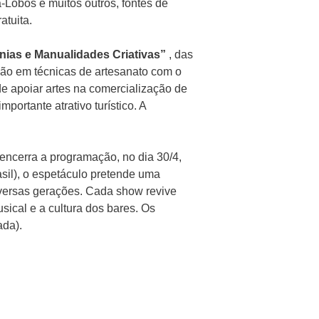
-Lobos e muitos outros, fontes de
atuita.
anias e Manualidades Criativas”
, das
ação em técnicas de artesanato com o
 de apoiar artes na comercialização de
mportante atrativo turístico. A
ncerra a programação, no dia 30/4,
asil), o espetáculo pretende uma
versas gerações. Cada show revive
cal e a cultura dos bares. Os
ada).