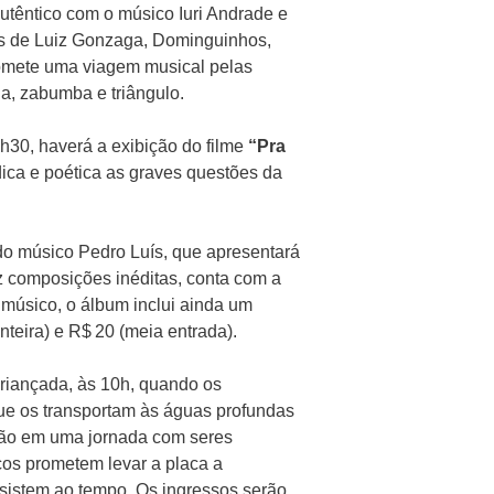
utêntico com o músico Iuri Andrade e
cos de Luiz Gonzaga, Dominguinhos,
omete uma viagem musical pelas
na, zabumba e triângulo.
9h30, haverá a exibição do filme
“Pra
dica e poética as graves questões da
do músico Pedro Luís, que apresentará
az composições inéditas, conta com a
 músico, o álbum inclui ainda um
nteira) e R$ 20 (meia entrada).
criançada, às 10h, quando os
ue os transportam às águas profundas
rão em uma jornada com seres
os prometem levar a placa a
esistem ao tempo. Os ingressos serão