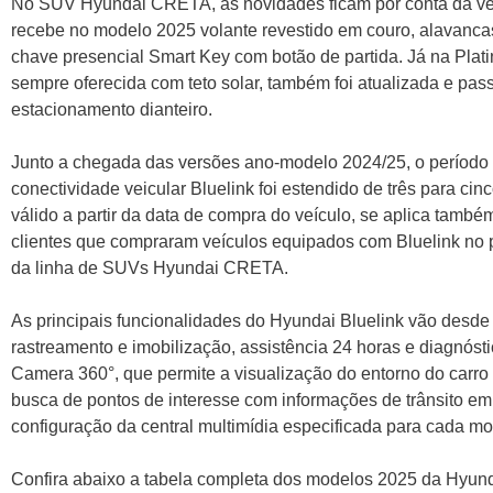
No SUV Hyundai CRETA, as novidades ficam por conta da ver
recebe no modelo 2025 volante revestido em couro, alavancas
chave presencial Smart Key com botão de partida. Já na Plati
sempre oferecida com teto solar, também foi atualizada e pas
estacionamento dianteiro.
Junto a chegada das versões ano-modelo 2024/25, o período 
conectividade veicular Bluelink foi estendido de três para ci
válido a partir da data de compra do veículo, se aplica também
clientes que compraram veículos equipados com Bluelink no 
da linha de SUVs Hyundai CRETA.
As principais funcionalidades do Hyundai Bluelink vão desde
rastreamento e imobilização, assistência 24 horas e diagnósti
Camera 360°, que permite a visualização do entorno do carro 
busca de pontos de interesse com informações de trânsito em
configuração da central multimídia especificada para cada
Confira abaixo a tabela completa dos modelos 2025 da Hyund