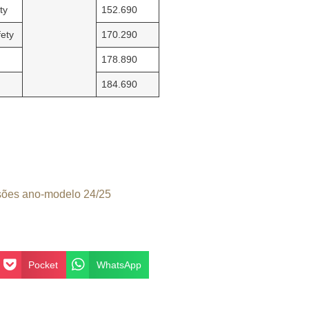
ty
152.690
fety
170.290
178.890
184.690
sões ano-modelo 24/25
Pocket
WhatsApp