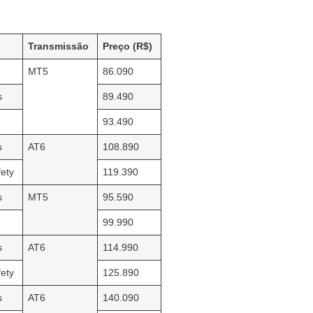
Transmissão
Preço (R$)
MT5
86.090
s
89.490
93.490
s
AT6
108.890
fety
119.390
s
MT5
95.590
99.990
s
AT6
114.990
fety
125.890
s
AT6
140.090