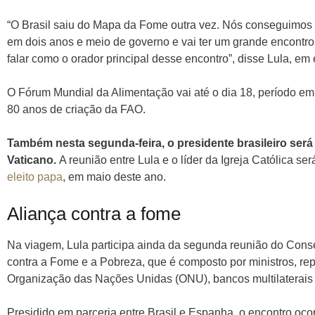
“O Brasil saiu do Mapa da Fome outra vez. Nós conseguimos 
em dois anos e meio de governo e vai ter um grande encontr
falar como o orador principal desse encontro”, disse Lula, em 
O Fórum Mundial da Alimentação vai até o dia 18, período 
80 anos de criação da FAO.
Também nesta segunda-feira, o presidente brasileiro será
Vaticano.
A reunião entre Lula e o líder da Igreja Católica s
eleito papa
, em maio deste ano.
Aliança contra a fome
Na viagem, Lula participa ainda da segunda reunião do Con
contra a Fome e a Pobreza, que é composto por ministros, re
Organização das Nações Unidas (ONU), bancos multilaterais 
Presidido em parceria entre Brasil e Espanha, o encontro ocor