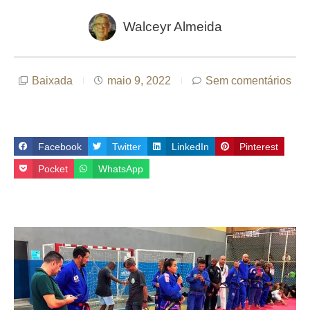
Walceyr Almeida
Baixada
maio 9, 2022
Sem comentários
Facebook
Twitter
LinkedIn
Pinterest
Pocket
WhatsApp