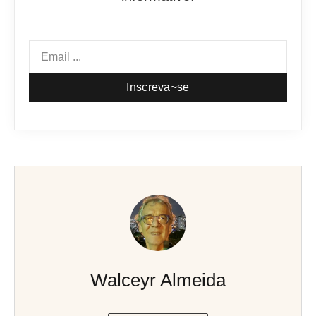
Inscreva~se
Walceyr Almeida