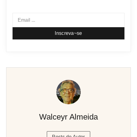
Inscreva~se
Walceyr Almeida
Posts do Autor