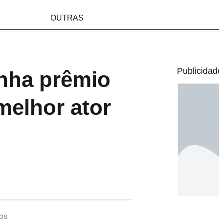
OUTRAS
Publicidad
nha prêmio
melhor ator
os