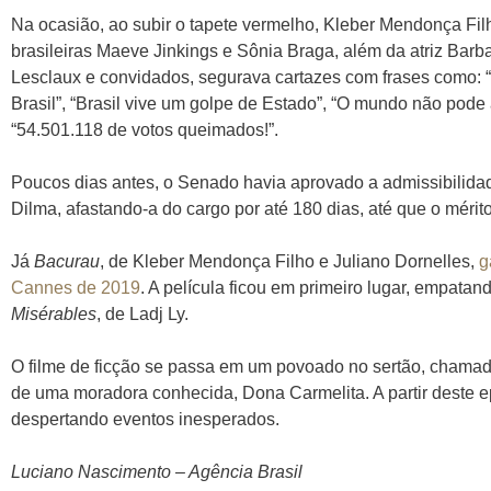
Na ocasião, ao subir o tapete vermelho, Kleber Mendonça Fi
brasileiras Maeve Jinkings e Sônia Braga, além da atriz Barb
Lesclaux e convidados, segurava cartazes com frases como: 
Brasil”, “Brasil vive um golpe de Estado”, “O mundo não pode 
“54.501.118 de votos queimados!”.
Poucos dias antes, o Senado havia aprovado a admissibilid
Dilma, afastando-a do cargo por até 180 dias, até que o méri
Já
Bacurau
, de Kleber Mendonça Filho e Juliano Dornelles,
g
Cannes de 2019
. A película ficou em primeiro lugar, empat
Misérables
, de Ladj Ly.
O filme de ficção se passa em um povoado no sertão, chama
de uma moradora conhecida, Dona Carmelita. A partir deste e
despertando eventos inesperados.
Luciano Nascimento – Agência Brasil