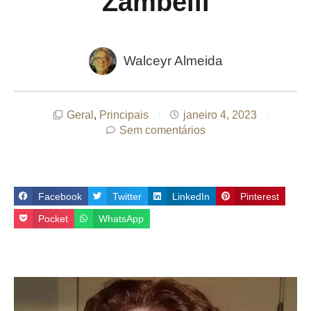
Zambelli
Walceyr Almeida
Geral
,
Principais
janeiro 4, 2023
Sem comentários
Facebook
Twitter
LinkedIn
Pinterest
Pocket
WhatsApp