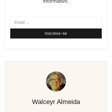
informativo.
Inscreva~se
Walceyr Almeida