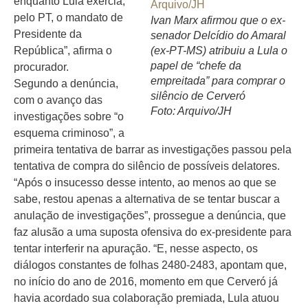
enquanto Lula exercia,
pelo PT, o mandato de
Ivan Marx afirmou que o ex-
Presidente da
senador Delcídio do Amaral
República”, afirma o
(ex-PT-MS) atribuiu a Lula o
papel de “chefe da
procurador.
empreitada” para comprar o
Segundo a denúncia,
silêncio de Cerveró
com o avanço das
Foto: Arquivo/JH
investigações sobre “o
esquema criminoso”, a
primeira tentativa de barrar as investigações passou pela
tentativa de compra do silêncio de possíveis delatores.
“Após o insucesso desse intento, ao menos ao que se
sabe, restou apenas a alternativa de se tentar buscar a
anulação de investigações”, prossegue a denúncia, que
faz alusão a uma suposta ofensiva do ex-presidente para
tentar interferir na apuração. “E, nesse aspecto, os
diálogos constantes de folhas 2480-2483, apontam que,
no início do ano de 2016, momento em que Cerveró já
havia acordado sua colaboração premiada, Lula atuou