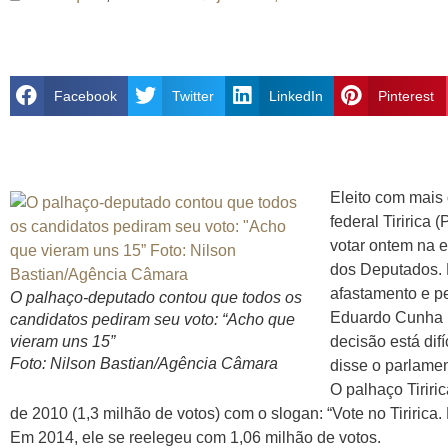
Facebook
Twitter
LinkedIn
Pinterest
Eleito com mais
federal Tiririca 
votar ontem na 
dos Deputados. 
afastamento e pe
O palhaço-deputado contou que todos os
Eduardo Cunha (
candidatos pediram seu voto: “Acho que
vieram uns 15”
decisão está difí
Foto: Nilson Bastian/Agência Câmara
disse o parlamen
O palhaço Tiriri
de 2010 (1,3 milhão de votos) com o slogan: “Vote no Tiririca. P
Em 2014, ele se reelegeu com 1,06 milhão de votos.