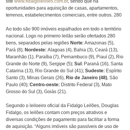
site
www.fidalgoleiloes.com.br
, sendo que há
oportunidades para aquisição de casas, apartamentos,
terrenos, estabelecimentos comerciais, entre outros. 280
Ao todo são 900 imóveis espalhados em todo o território
nacional. Logo no primeiro leilão serão ofertados 280
bens, separados pelas regiões
Norte
: Amazonas (5),
Pará (8);
Nordeste:
Alagoas (4), Bahia (3), Ceará (13),
Maranhão (1), Paraíba (7), Pernambuco (9), Piauí (2), Rio
Grande do Norte (9), Sergipe (5);
Sul
: Paraná (16), Santa
Catarina (13), Rio Grande do Sul (41);
Sudeste:
Espírito
Santo (3), Minas Gerais (26),
Rio de Janeiro (48)
, São
Paulo (40);
Centro-oeste:
Distrito Federal (3), Mato
Grosso do Sul (3), Goiás (21).
Segundo o leiloeiro oficial da Fidalgo Leilões, Douglas
Fidalgo, os leilões contam com preços atrativos e
diversas condições de pagamento para facilitar a forma
de aquisição. “Alguns imóveis são passíveis de uso de