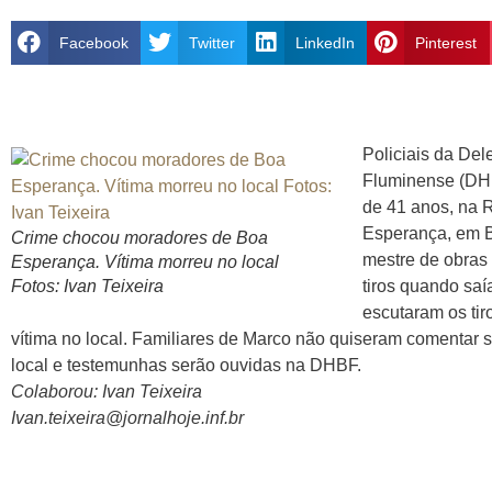
Facebook
Twitter
LinkedIn
Pinterest
Policiais da De
Fluminense (DH
de 41 anos, na R
Esperança, em B
Crime chocou moradores de Boa
mestre de obras 
Esperança. Vítima morreu no local
Fotos: Ivan Teixeira
tiros quando saí
escutaram os ti
vítima no local. Familiares de Marco não quiseram comentar so
local e testemunhas serão ouvidas na DHBF.
Colaborou: Ivan Teixeira
Ivan.teixeira@jornalhoje.inf.br