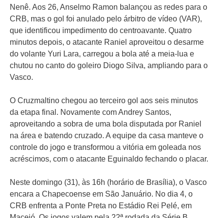
Nenê. Aos 26, Anselmo Ramon balançou as redes para o
CRB, mas o gol foi anulado pelo árbitro de vídeo (VAR),
que identificou impedimento do centroavante. Quatro
minutos depois, o atacante Raniel aproveitou o desarme
do volante Yuri Lara, carregou a bola até a meia-lua e
chutou no canto do goleiro Diogo Silva, ampliando para o
Vasco.
O Cruzmaltino chegou ao terceiro gol aos seis minutos
da etapa final. Novamente com Andrey Santos,
aproveitando a sobra de uma bola disputada por Raniel
na área e batendo cruzado. A equipe da casa manteve o
controle do jogo e transformou a vitória em goleada nos
acréscimos, com o atacante Eguinaldo fechando o placar.
Neste domingo (31), às 16h (horário de Brasília), o Vasco
encara a Chapecoense em São Januário. No dia 4, o
CRB enfrenta a Ponte Preta no Estádio Rei Pelé, em
Maceió. Os jogos valem pela 22ª rodada da Série B.