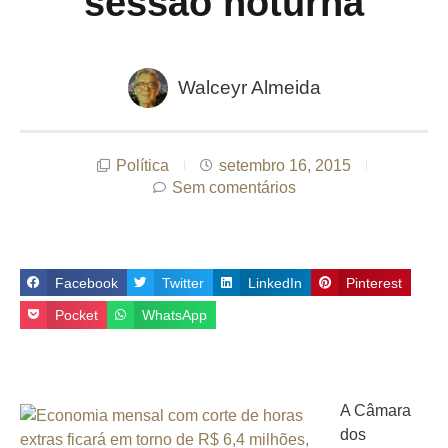
sessão noturna
Walceyr Almeida
Política
setembro 16, 2015
Sem comentários
Facebook
Twitter
LinkedIn
Pinterest
Pocket
WhatsApp
A Câmara
dos