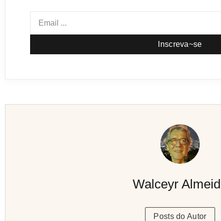
Inscreva~se
Walceyr Almei
Posts do Autor