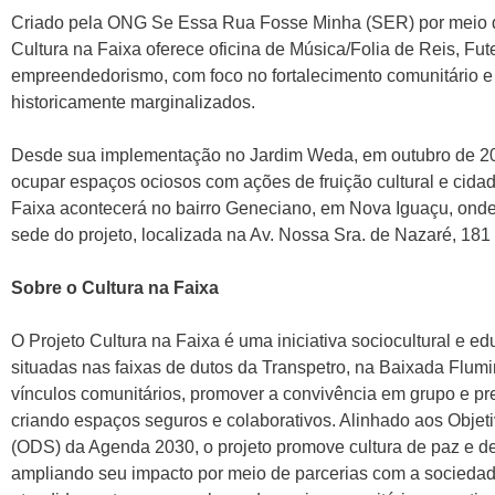
Criado pela ONG Se Essa Rua Fosse Minha (SER) por meio d
Cultura na Faixa oferece oficina de Música/Folia de Reis, Fu
empreendedorismo, com foco no fortalecimento comunitário e 
historicamente marginalizados.
Desde sua implementação no Jardim Weda, em outubro de 202
ocupar espaços ociosos com ações de fruição cultural e cidad
Faixa acontecerá no bairro Geneciano, em Nova Iguaçu, onde 
sede do projeto, localizada na Av. Nossa Sra. de Nazaré, 18
Sobre o Cultura na Faixa
O Projeto Cultura na Faixa é uma iniciativa sociocultural e 
situadas nas faixas de dutos da Transpetro, na Baixada Flumin
vínculos comunitários, promover a convivência em grupo e prev
criando espaços seguros e colaborativos. Alinhado aos Obje
(ODS) da Agenda 2030, o projeto promove cultura de paz e d
ampliando seu impacto por meio de parcerias com a sociedade 