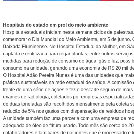
Hospitais do estado em prol do meio ambiente
Hospitais estaduais iniciam nesta semana ciclos de palestras,
comemorar o Dia Mundial do Meio Ambiente, em 5 de junho. O
Baixada Fluminense. No Hospital Estadual da Mulher, em São
captada e reutilizada para regar plantas, entre outros serviço
medidas para redução de consumo de água, gás e luz, possibil
consumo na unidade, gerando uma economia de R$ 20 mil des
O Hospital Adão Pereira Nunes é uma das unidades que mais
práticas sustentáveis na rede estadual de saúde. A comissão d
frente de uma série de ações e fez o descarte seguro de mai
exames de radiologia, coletados por empresas especializada
de duas toneladas são recolhidos mensalmente pela coleta sel
redução de 5% nos gastos com dispensação de resíduos hosp
A unidade também faz uma parceria com uma empresa de reci
adequada de óleo de fritura usado. Todo mês são cerca de 20 l
colaboradores e familiares de pacientes que é processado e