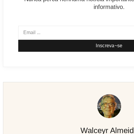
informativo.
Inscreva~se
Walceyr Almei