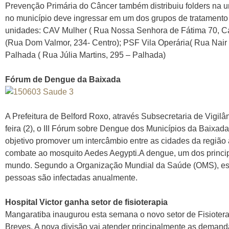
Prevenção Primária do Câncer também distribuiu folders na 
no município deve ingressar em um dos grupos de tratamento
unidades: CAV Mulher ( Rua Nossa Senhora de Fátima 70, Cal
(Rua Dom Valmor, 234- Centro); PSF Vila Operária( Rua Nair 
Palhada ( Rua Júlia Martins, 295 – Palhada)
Fórum de Dengue da Baixada
A Prefeitura de Belford Roxo, através Subsecretaria de Vigil
feira (2), o III Fórum sobre Dengue dos Municípios da Baixa
objetivo promover um intercâmbio entre as cidades da região a
combate ao mosquito Aedes Aegypti.A dengue, um dos princi
mundo. Segundo a Organização Mundial da Saúde (OMS), est
pessoas são infectadas anualmente.
Hospital Victor ganha setor de fisioterapia
Mangaratiba inaugurou esta semana o novo setor de Fisiotera
Breves. A nova divisão vai atender principalmente as demandas