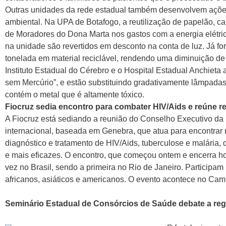
Outras unidades da rede estadual também desenvolvem ações
ambiental. Na UPA de Botafogo, a reutilização de papelão, c
de Moradores do Dona Marta nos gastos com a energia elétrica
na unidade são revertidos em desconto na conta de luz. Já 
tonelada em material reciclável, rendendo uma diminuição d
Instituto Estadual do Cérebro e o Hospital Estadual Anchiet
sem Mercúrio”, e estão substituindo gradativamente lâmpadas
contém o metal que é altamente tóxico.
Fiocruz sedia encontro para combater HIV/Aids e reúne 
A Fiocruz está sediando a reunião do Conselho Executivo da
internacional, baseada em Genebra, que atua para encontrar
diagnóstico e tratamento de HIV/Aids, tuberculose e malária,
e mais eficazes. O encontro, que começou ontem e encerra h
vez no Brasil, sendo a primeira no Rio de Janeiro. Participa
africanos, asiáticos e americanos. O evento acontece no Ca
Seminário Estadual de Consórcios de Saúde debate a reg