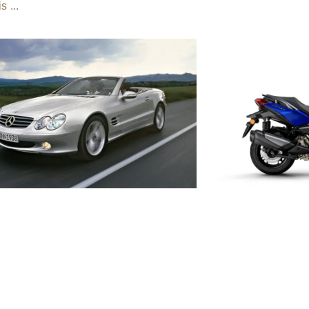
s ...