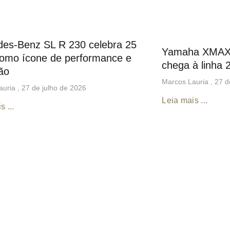
es-Benz SL R 230 celebra 25
Yamaha XMA
omo ícone de performance e
chega à linha 
ão
Marcos Lauria
27 d
auria
27 de julho de 2026
Leia mais ...
s ...