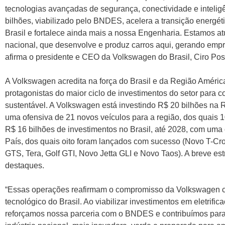
tecnologias avançadas de segurança, conectividade e inteligên
bilhões, viabilizado pelo BNDES, acelera a transição energé
Brasil e fortalece ainda mais a nossa Engenharia. Estamos at
nacional, que desenvolve e produz carros aqui, gerando emp
afirma o presidente e CEO da Volkswagen do Brasil, Ciro Po
A Volkswagen acredita na força do Brasil e da Região Améri
protagonistas do maior ciclo de investimentos do setor para co
sustentável. A Volkswagen está investindo R$ 20 bilhões na 
uma ofensiva de 21 novos veículos para a região, dos quais 1
R$ 16 bilhões de investimentos no Brasil, até 2028, com uma
País, dos quais oito foram lançados com sucesso (Novo T-Cr
GTS, Tera, Golf GTI, Novo Jetta GLI e Novo Taos). A breve estr
destaques.
“Essas operações reafirmam o compromisso da Volkswagen c
tecnológico do Brasil. Ao viabilizar investimentos em eletrific
reforçamos nossa parceria com o BNDES e contribuímos par