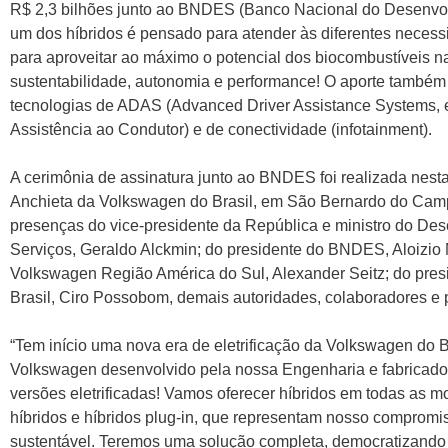
R$ 2,3 bilhões junto ao BNDES (Banco Nacional do Desenvo
um dos híbridos é pensado para atender às diferentes necess
para aproveitar ao máximo o potencial dos biocombustíveis na
sustentabilidade, autonomia e performance! O aporte também 
tecnologias de ADAS (Advanced Driver Assistance Systems,
Assistência ao Condutor) e de conectividade (infotainment).
A cerimônia de assinatura junto ao BNDES foi realizada nesta 
Anchieta da Volkswagen do Brasil, em São Bernardo do Cam
presenças do vice-presidente da República e ministro do Des
Serviços, Geraldo Alckmin; do presidente do BNDES, Aloizio
Volkswagen Região América do Sul, Alexander Seitz; do pre
Brasil, Ciro Possobom, demais autoridades, colaboradores e 
“Tem início uma nova era de eletrificação da Volkswagen do Br
Volkswagen desenvolvido pela nossa Engenharia e fabricado
versões eletrificadas! Vamos oferecer híbridos em todas as mo
híbridos e híbridos plug-in, que representam nosso compromi
sustentável. Teremos uma solução completa, democratizando a