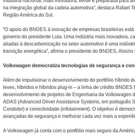
indústria nacional, mais inovadora, verde e preparada para a
na integração global da cadeia automotiva”, destaca Rafael 
Região América do Sul.
“O apoio do BNDES à inovação de empresas brasileiras está no
governo do presidente Lula. Uma indústria mais inovadora, c
aliadas à descarbonização no setor automotivo é uma indústria
transição energética”, afirma o presidente do BNDES, Aloizio
Volkswagen democratiza tecnologias de segurança e con
Além de impulsionar o desenvolvimento do portfólio híbrido
leves, híbridos e híbridos plug-in – a linha de crédito BNDE
desenvolvimento de projetos de Engenharia da Volkswagen d
ADAS (Advanced Driver Assistance Systems, em português S
Condutor) e conectividade (infotainment). O objetivo é democr
avançadas de segurança e melhorar cada vez mais a experiên
A Volkswagen já conta com o portfólio mais seguro da Améric